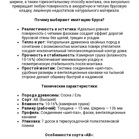
ширине, а также горизонтальному способу монтажа, она визуально
превращает любую поверхность в аккуратную и теплую брусовую
кладку, лишенную недостатков натурального материала.
Почему выбирают имитацию бруса?
Реалистичность и эстетика:
Идеально ровная
поверхность с четкими фасками создает эффект дорогой
брусовой стены без щелей, трещин и усадки.
Тепло и уют:
Натуральная древесина хвойных пород в
сочетании с возможностью монтажа поверх утеплителя
создает исключительный теплоизоляционный контур дома.
Прочность и стабильность:
Камерная сушка (влажность
10-16%) обеспечивает минимальную усадку и
геометрическую стабильность после монтажа.
Простой монтаж:
Система соединения «шип-паз»,
удобные размеры и вентиляционные канавки на тыльной
стороне делают обшивку быстрой и надежной.
Технические характеристики:
Порода древесины:
Сосна / Ель
Сорт:
АВ (Высший)
Влажность:
10-16% (камерная сушка)
Размер (рабочий):
Толщина — 15 мм, Ширина — 136 мм
Профиль:
Соединение «шип-паз», фаски, вентиляционные
канавки
Упаковка:
7 досок в термоусадочной полиэтиленовой
пленке
Особенности сорта «АВ»: