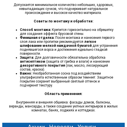
Допускается минимальное количество небольших, здоровых,
невыпадающих сучков, что подчеркивает натуральное
происхождение и высокое качество материала.
Советы по монтажу и обработке:
Способ монтажа:
Крепится горизонтально на обрешетку
для создания эффекта брусовой стены.
Финишная отделка:
После монтажа и нанесения первого
слоя лака или пропитки рекомендуется
легкое
шлифование мелкой наждачной бумагой
для устранения
поднявшегося ворса и достижения идеально гладкой
поверхности.
Защита:
Для долговечности обязательна обработка
антисептиком
(защита от грибка и влаги) и нанесение
декоративного покрытия
(лак, масло, лессирующий
состав, краска).
Важно:
Необработанная сосна под воздействием
ультрафиолета естественным образом темнеет. Защитное
покрытие сохранит выбранный светлый оттенок и
подчеркнет текстуру.
Область применения:
Внутренняя и внешняя обшивка: фасады домов, балконы,
веранды, мансарды, а также создание уютных интерьеров в жилых
комнатах, банях, лоджиях и коттеджах.
Акции
Новости
Услуги