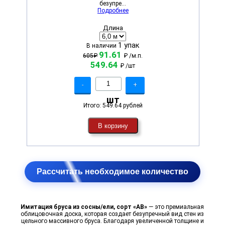
безупре...
Подробнее
Длина
1 упак
В наличии
91.61
605₽
₽
/м.п.
549.64
₽
/шт
-
+
шт
Итого:
549.64 рублей
В корзину
Рассчитать необходимое количество
Имитация бруса из сосны/ели, сорт «АВ»
— это премиальная
облицовочная доска, которая создает безупречный вид стен из
цельного массивного бруса. Благодаря увеличенной толщине и