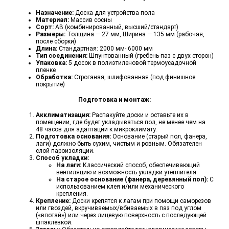
Назначение:
Доска для устройства пола
Материал:
Массив сосны
Сорт:
AB (комбинированный, высший/стандарт)
Размеры:
Толщина — 27 мм, Ширина — 135 мм (рабочая,
после сборки)
Длина:
Стандартная: 2000 мм- 6000 мм
Тип соединения:
Шпунтованный (гребень-паз с двух сторон)
Упаковка:
5 досок в полиэтиленовой термоусадочной
пленке
Обработка:
Строганая, шлифованная (под финишное
покрытие)
Подготовка и монтаж:
Акклиматизация:
Распакуйте доски и оставьте их в
помещении, где будет укладываться пол, не менее чем на
48 часов для адаптации к микроклимату.
Подготовка основания:
Основание (старый пол, фанера,
лаги) должно быть сухим, чистым и ровным. Обязателен
слой пароизоляции.
Способ укладки:
На лаги:
Классический способ, обеспечивающий
вентиляцию и возможность укладки утеплителя.
На старое основание (фанера, деревянный пол):
С
использованием клея и/или механического
крепления.
Крепление:
Доски крепятся к лагам при помощи саморезов
или гвоздей, вкручиваемых/вбиваемых в паз под углом
(«впотай») или через лицевую поверхность с последующей
шпаклевкой.