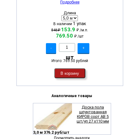
Подробнее
Длина
1 упак
В наличии
153.9
846₽
₽
/м.п.
769.50
₽
/шт
-
+
шт
Итого:
769.50 рублей
В корзину
Аналогичные товары
Доска пола
шпунтованная
КИРОВ сорт AB 5
шт/уп 27 х110 мм
3,0 м 376.2 руб/шт
Посмотреть аналоги