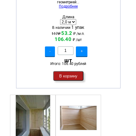
геометрией...
Подробнее
Длина
1 упак
В наличии
53.2
117₽
₽
/м.п.
106.40
₽
/шт
-
+
шт
Итого:
106.40 рублей
В корзину