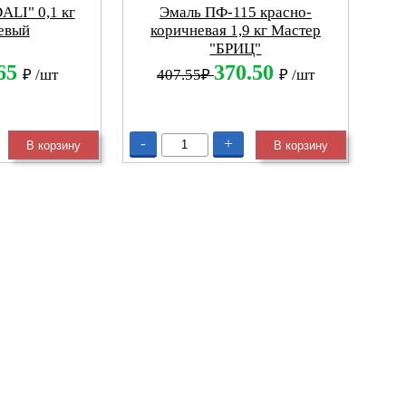
ALI" 0,1 кг
Эмаль ПФ-115 красно-
евый
коричневая 1,9 кг Мастер
"БРИЦ"
.65
370.50
₽
/шт
407.55₽
₽
/шт
-
+
В корзину
В корзину