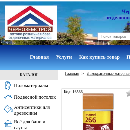
Че
отделочн
Главная
Услуги
Как купить товар
П
Главная
>
Лакокрасочные материа
КАТАЛОГ
Пиломатериалы
Код: 16566
Подвесной потолок
Антисептики для
древесины
Всё для бани и
сауны