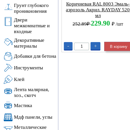
Коричневая RAL 8003 Эмаль-
Грунт глубокого
аэрозоль Акрил. RAYDAY 520
проникновения
мл
Двери
229.90
252.89₽
₽
/шт
межкомнатные и
входные
Декоративные
-
+
материалы
В корзину
Добавки для бетона
Инструменты
Клей
Лента малярная,
хоз., скотч
Мастика
Мдф панели, углы
Металлические