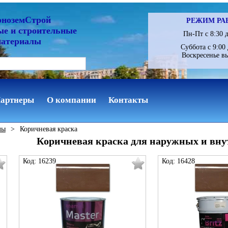
рноземСтрой
РЕЖИМ РА
ые и строительные
Пн-Пт с 8:30 д
материалы
Суббота с 9:00 
Воскресенье в
артнеры
О компании
Контакты
лы
>
Коричневая краска
Коричневая краска для наружных и вну
Код: 16239
Код: 16428