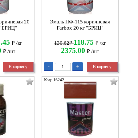
оричневая 20
Эмаль ПФ-115 коричневая
 "БРИЦ"
Farbox 20 кг "БРИЦ"
2.45
118.75
₽
/кг
130.62₽
₽
/кг
0
2375.00
₽
/шт
₽
/шт
-
+
В корзину
В корзину
Код: 16242