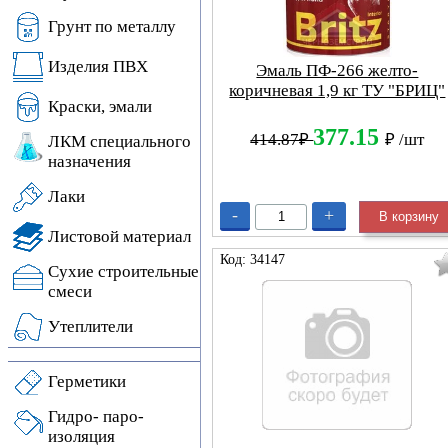
Грунт по металлу
Изделия ПВХ
Эмаль ПФ-266 желто-
коричневая 1,9 кг ТУ "БРИЦ"
Краски, эмали
377.15
414.87₽
₽
/шт
ЛКМ специального
назначения
Лаки
-
+
В корзину
Листовой материал
Код: 34147
Сухие строительные
смеси
Утеплители
Герметики
Гидро- паро-
изоляция