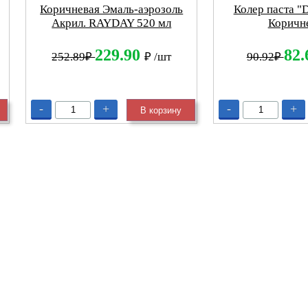
Коричневая Эмаль-аэрозоль
Колер паста "D
Акрил. RAYDAY 520 мл
Коричн
229.90
82
252.89₽
₽
/шт
90.92₽
-
+
-
+
В корзину