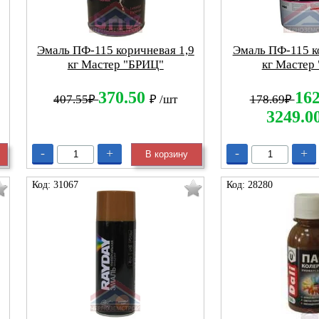
Эмаль ПФ-115 коричневая 1,9
Эмаль ПФ-115 к
кг Мастер "БРИЦ"
кг Мастер
370.50
16
407.55₽
₽
/шт
178.69₽
3249.0
-
+
-
+
В корзину
Код: 31067
Код: 28280