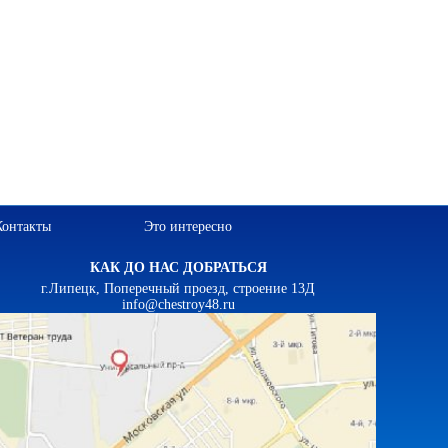
Контакты
Это интересно
КАК ДО НАС ДОБРАТЬСЯ
г.Липецк, Поперечный проезд, строение 13Д
info@chestroy48.ru