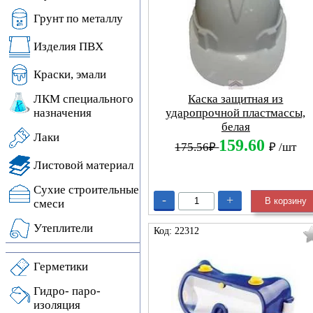
Грунт по металлу
Изделия ПВХ
Краски, эмали
Каска защитная из
ЛКМ специального
ударопрочной пластмассы,
назначения
белая
Лаки
159.60
175.56₽
₽
/шт
Листовой материал
Сухие строительные
-
+
В корзину
смеси
Утеплители
Код: 22312
Герметики
Гидро- паро-
изоляция