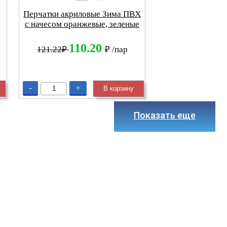
Перчатки акриловые Зима ПВХ
с начесом оранжевые, зеленые
110.20
121.22₽
₽
/пар
-
+
В корзину
Показать еще