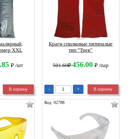
малярный,
Краги спилковые пятипалые
азмер XХL
тип "Трек"
.85
456.00
₽
/шт
501.60₽
₽
/пар
-
+
В корзину
В корзину
Код: 02788