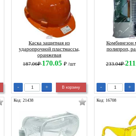
Каска защитная из
Комбинезон 
ударопрочной пластмассы,
полипроп, р
оранжевая
170.05
211
187.06₽
₽
/шт
233.04₽
-
+
-
+
В корзину
Код: 21438
Код: 16708