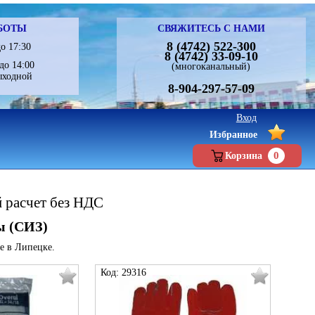
БОТЫ
СВЯЖИТЕСЬ С НАМИ
8 (4742) 522-300
о 17:30
8 (4742) 33-09-10
до 14:00
(многоканальный)
ыходной
8-904-297-57-09
Вход
Избранное
0
Корзина
й расчет без НДС
ы (СИЗ)
е в Липецке.
Код: 29316