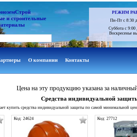
рноземСтрой
РЕЖИМ РА
ые и строительные
Пн-Пт с 8:30 д
материалы
Суббота с 9:00 
Воскресенье в
артнеры
О компании
Контакты
Цена на эту продукцию указана за наличны
Средства индивидуальной защит
ает купить средства индивидуальной защиты по самой минимальной цен
Код: 24624
Код: 27712