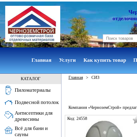
Че
отделочн
Главная
Услуги
Как купить товар
П
Главная
>
СИЗ
КАТАЛОГ
Пиломатериалы
Подвесной потолок
Компания «ЧерноземСтрой» предлаг
Антисептики для
Код: 24558
древесины
Всё для бани и
сауны