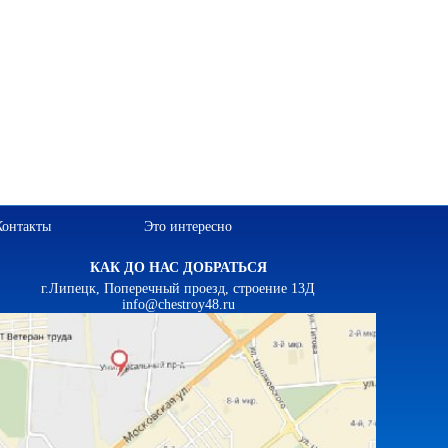
Контакты
Это интересно
КАК ДО НАС ДОБРАТЬСЯ
г.Липецк, Поперечный проезд, строение 13Д
info@chestroy48.ru