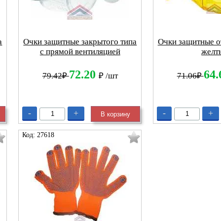
а
Очки защитные закрытого типа
Очки защитные о
с прямой вентиляцией
желт
72.20
64
79.42₽
₽
/шт
71.06₽
-
+
-
+
В корзину
Код: 27618