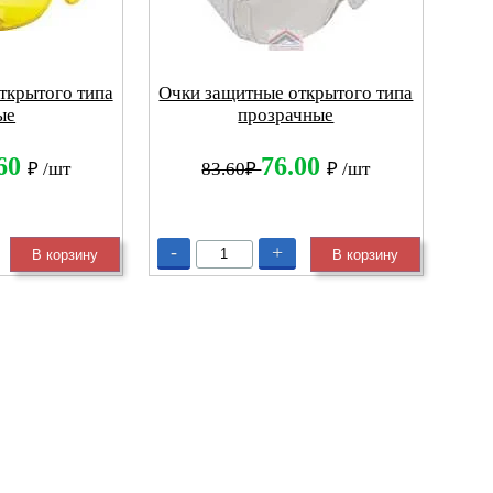
ткрытого типа
Очки защитные открытого типа
ые
прозрачные
.60
76.00
₽
/шт
83.60₽
₽
/шт
-
+
В корзину
В корзину