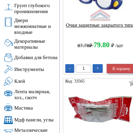
Грунт глубокого
проникновения
Двери
Очки защитные закрытого тип
межкомнатные и
входные
Декоративные
79.80
87.78₽
₽
/шт
материалы
Добавки для бетона
-
+
В корзину
Инструменты
Клей
Код: 33565
Лента малярная,
хоз., скотч
Мастика
Мдф панели, углы
Металлические