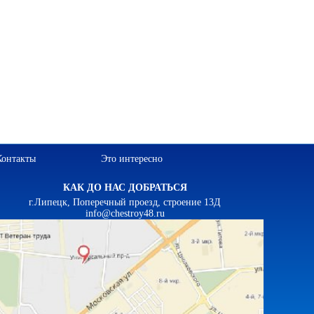
Контакты
Это интересно
КАК ДО НАС ДОБРАТЬСЯ
г.Липецк, Поперечный проезд, строение 13Д
info@chestroy48.ru