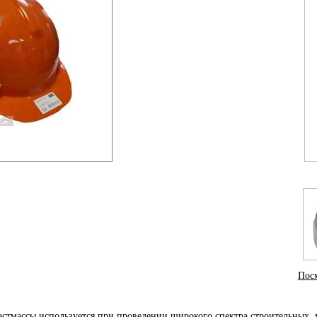
Посм
стмассы используется при проведении широкого спектра строительных, м