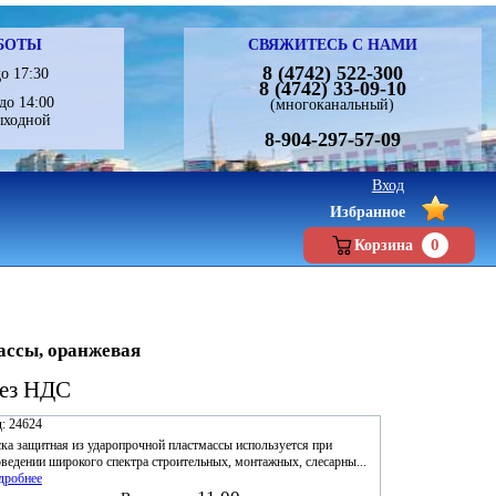
БОТЫ
СВЯЖИТЕСЬ С НАМИ
8 (4742) 522-300
о 17:30
8 (4742) 33-09-10
до 14:00
(многоканальный)
ыходной
8-904-297-57-09
Вход
Избранное
0
Корзина
ассы, оранжевая
без НДС
:
24624
ка защитная из ударопрочной пластмассы используется при
ведении широкого спектра строительных, монтажных, слесарны...
дробнее