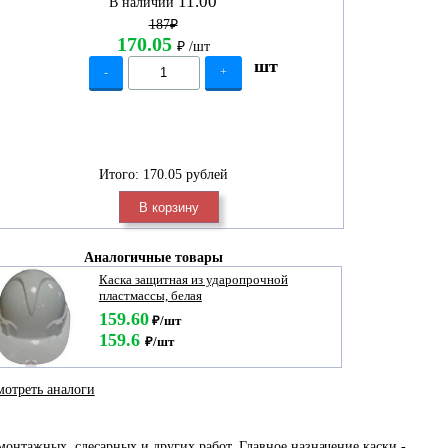
11.00
В наличии
187₽
170.05
₽
/шт
шт
-
+
Итого:
170.05 рублей
В корзину
Аналогичные товары
Каска защитная из ударопрочной
пластмассы, белая
159.60
₽/шт
159.6
₽/шт
отреть аналоги
онтажных, слесарных и других работ. Главное назначение каски -