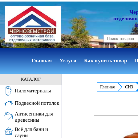
Че
отделочн
Главная
Услуги
Как купить товар
П
КАТАЛОГ
Главная
СИЗ
Пиломатериалы
Подвесной потолок
Антисептики для
древесины
Всё для бани и
сауны