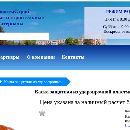
рноземСтрой
РЕЖИМ РА
ые и строительные
Пн-Пт с 8:30 д
материалы
Суббота с 9:00 
Воскресенье в
артнеры
О компании
Контакты
Каска защитная из ударопрочной
Каска защитная из ударопрочной пластм
Цена указана за наличный расчет 
Код
Кас
про
По