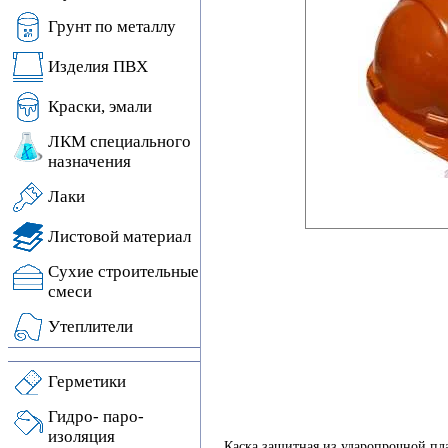
Грунт по металлу
Изделия ПВХ
Краски, эмали
ЛКМ специального
назначения
Лаки
Листовой материал
Сухие строительные
смеси
Утеплители
Герметики
Гидро- паро-
изоляция
Каска защитная из ударопрочной пла