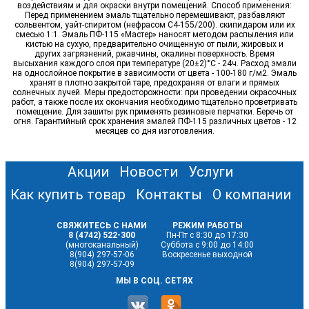
воздействиям и для окраски внутри помещений. Способ применения:
Перед применением эмаль тщательно перемешивают, разбавляют
сольвентом, уайт-спиритом (нефрасом С4-155/200). скипидаром или их
смесью 1:1. Эмаль ПФ-115 «Мастер» наносят методом распыления или
кистью на сухую, предварительно очищенную от пыли, жировых и
других загрязнений, ржавчины, окалины поверхность. Время
высыхания каждого слоя при температуре (20±2)°С - 24ч. Расход эмали
на однослойное покрытие в зависимости от цвета - 100-180 г/м2. Эмаль
хранят в плотно закрытой таре, предохраняя от влаги и прямых
солнечных лучей. Меры предосторожности: при проведении окрасочных
работ, а также после их окончания необходимо тщательно проветривать
помещение. Для зашиты рук применять резиновые перчатки. Беречь от
огня. Гарантийный срок хранения эмалей ПФ-115 различных цветов - 12
месяцев со дня изготовления.
Акции
Новости
Услуги
Как купить товар
Контакты
О компании
СВЯЖИТЕСЬ С НАМИ
РЕЖИМ РАБОТЫ
8 (4742) 522-300
Пн-Пт с 8:30 до 17:30
(многоканальный)
Суббота с 9:00 до 14:00
8(904) 297-57-06
Воскресенье выходной
8(904) 297-57-09
МЫ В СОЦ. СЕТЯХ