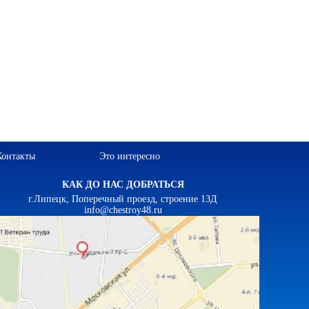
Контакты
Это интересно
КАК ДО НАС ДОБРАТЬСЯ
г.Липецк, Поперечный проезд, строение 13Д
info@chestroy48.ru