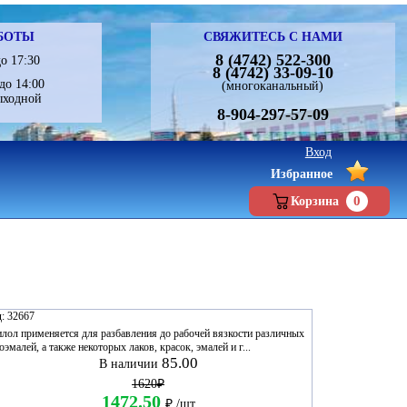
БОТЫ
СВЯЖИТЕСЬ С НАМИ
8 (4742) 522-300
о 17:30
8 (4742) 33-09-10
до 14:00
(многоканальный)
ыходной
8-904-297-57-09
Вход
Избранное
0
Корзина
:
32667
лол применяется для разбавления до рабочей вязкости различных
оэмалей, а также некоторых лаков, красок, эмалей и г...
85.00
В наличии
1620₽
1472.50
₽
/шт