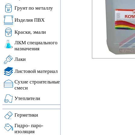
Грунт по металлу
Изделия ПВХ
Краски, эмали
ЛКМ специального
назначения
Лаки
Листовой материал
Сухие строительные
смеси
Утеплители
Герметики
Гидро- паро-
изоляция