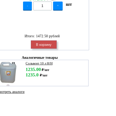
шт
-
+
Итого:
1472.50 рублей
В корзину
Аналогичные товары
Сольвент 10 л Н/Н
1235.00
₽/шт
1235.0
₽/шт
отреть аналоги