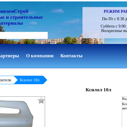
рноземСтрой
РЕЖИМ РА
ые и строительные
Пн-Пт с 8:30 д
материалы
Суббота с 9:00 
Воскресенье в
артнеры
О компании
Контакты
рители
Ксилол 10л
Ксилол 10л
Код
Кси
авт