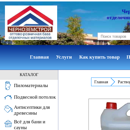
Че
отделочн
Главная
Услуги
Как купить товар
П
КАТАЛОГ
Главная
Раство
Пиломатериалы
Подвесной потолок
Антисептики для
древесины
Всё для бани и
сауны