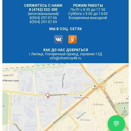
СВЯЖИТЕСЬ С НАМИ
РЕЖИМ РАБОТЫ
8 (4742) 522-300
Пн-Пт с 8:30 до 17:30
(многоканальный)
Суббота с 9:00 до 14:00
8(904) 297-57-06
Воскресенье выходной
8(904) 297-57-09
МЫ В СОЦ. СЕТЯХ
КАК ДО НАС ДОБРАТЬСЯ
г.Липецк, Поперечный проезд, строение 13Д
info@chestroy48.ru
💬