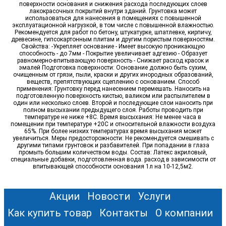
поверхности основания и снижения расхода последующих слоев
лакокрасочных покрытий внутри зданий. Грунтовка может
использоваться для нанесения в помещениях с повышенной
эксплуатационной нагрузкой, в том числе с повышенной влажностью.
Рекомендуется для работ по бетону, штукатурке, шпатлевке, кирпичу,
древесине, гипсокартонным плитам и другим пористым поверхностям.
Свойства: -Укрепляет основание - Имеет высокую проникающую
способность - до 7мм - Покрытие увеличивает адгезию - Образует
равномерно-впитывающую поверхность - Снижает расход красок и
эмалей Подготовка поверхности: Основание должно быть сухим,
очищенным от грязи, пыли, краски и других инородных образований,
веществ, препятствующих сцеплению с основанием. Способ
применения: Грунтовку перед нанесением перемешать. Наносить на
подготовленную поверхность кистью, валиком или распылителем в
один или несколько слоев. Второй и последующие слои наносить при
полном высыхании предыдущего слоя. Работы проводить при
температуре не ниже +8С. Время высыхания: Не менее часа в
помещении при температуре +20С и относительной влажности воздуха
65%. При более низких температурах время высыхания может
увеличиться. Меры предосторожности: Не рекомендуется смешивать с
другими типами грунтовок и разбавителей. При попадании в глаза
промыть большим количеством воды. Состав: Латекс акриловый,
специальные добавки, подготовленная вода. расход в зависимости от
впитывающей способности основания 1л на 10-12,5м2.
Акции
Новости
Услуги
Как купить товар
Контакты
О компании