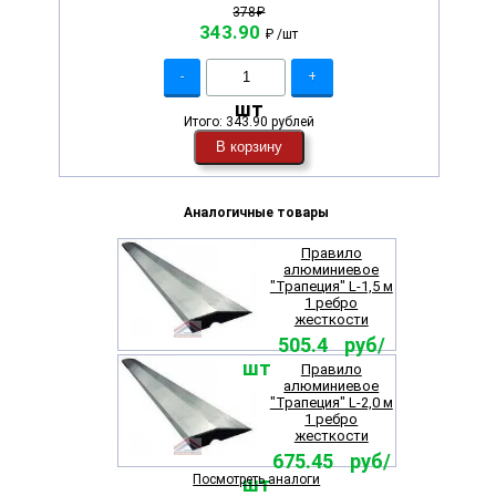
378₽
343.90
₽
/шт
-
+
шт
Итого:
343.90 рублей
В корзину
Аналогичные товары
Правило
алюминиевое
"Трапеция" L-1,5 м
1 ребро
жесткости
505.4 руб/
шт
Правило
алюминиевое
"Трапеция" L-2,0 м
1 ребро
жесткости
675.45 руб/
Посмотреть аналоги
шт