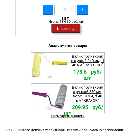
-
+
шт
Итого:
184.30 рублей
В корзину
Аналогичные товары
Валик полиакрил
с ручкой 240 мм, d
40 мм "СИНТЕКС"
178.6 руб/
шт
Валик полиакрил
с ручкой 250 мм,
ворс 18 мм, d 48
мм "KRAFOR"
209.95 руб/
шт
Посмотреть аналоги
Длинный ворс допускает впитывать краску и равномерно распределять