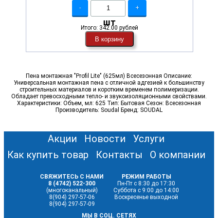
-
+
шт
Итого:
342.00 рублей
В корзину
Пена монтажная "Profil Lite" (625мл) Всесезонная Описание:
Универсальная монтажная пена с отличной адгезией к большинству
строительных материалов и коротким временем полимеризации.
Обладает превосходными тепло- и звукоизоляционными свойствами.
Характеристики: Объем, мл: 625 Тип: Бытовая Сезон: Всесезонная
Производитель: Soudal Бренд: SOUDAL
Акции
Новости
Услуги
Как купить товар
Контакты
О компании
СВЯЖИТЕСЬ С НАМИ
РЕЖИМ РАБОТЫ
8 (4742) 522-300
Пн-Пт с 8:30 до 17:30
(многоканальный)
Суббота с 9:00 до 14:00
8(904) 297-57-06
Воскресенье выходной
8(904) 297-57-09
МЫ В СОЦ. СЕТЯХ