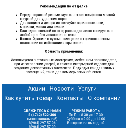
Рекомендации по отделке:
Перед покраской рекомендуется легкая шлифовка мелкой
шкуркой для удаления ворса.
Для защиты и декора используйте акриловые лаки,
морилки, масла или эмали.
Благодаря светлой основе, раскладка легко тонируется в
любой цвет без искажения оттенка.
Важно:
Хранить в сухом помещении в горизонтальном
положении во избежание искривления.
Область применения:
Используется в столярных мастерских, мебельном производстве,
при изготовлении дверей, а также в интерьерной отделке для
создания декоративных элементов. Подходит как для жилых
помещений, так и для коммерческих объектов.
Акции
Новости
Услуги
Как купить товар
Контакты
О компании
СВЯЖИТЕСЬ С НАМИ
РЕЖИМ РАБОТЫ
8 (4742) 522-300
Пн-Пт с 8:30 до 17:30
(многоканальный)
Суббота с 9:00 до 14:00
8(904) 297-57-06
Воскресенье выходной
8(904) 297-57-09