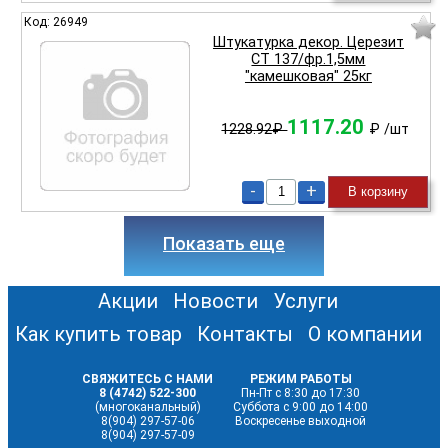
Код: 26949
Штукатурка декор. Церезит
СТ 137/фр.1,5мм
"камешковая" 25кг
1117.20
1228.92₽
₽
/шт
-
+
В корзину
Показать еще
Акции
Новости
Услуги
Как купить товар
Контакты
О компании
СВЯЖИТЕСЬ С НАМИ
РЕЖИМ РАБОТЫ
8 (4742) 522-300
Пн-Пт с 8:30 до 17:30
(многоканальный)
Суббота с 9:00 до 14:00
8(904) 297-57-06
Воскресенье выходной
8(904) 297-57-09