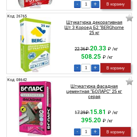
-
+
В корзину
Код: 26765
Штукатурка декоративная
Шт 3 Короед Б2 "BERGhome
25 кг
20.33
22.36₽
₽
/кг
508.25
₽
/кг
-
+
В корзину
Код: 08642
Штукатурка фасадная
цементная "БОЛАРС" 25 кг
серая
15.81
17.39₽
₽
/кг
395.20
₽
/кг
-
+
В корзину