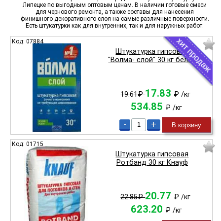
Липецке по выгодным оптовым ценам. В наличии готовые смеси
для чернового ремонта, а также составы для нанесения
финишного декоративного слоя на самые различные поверхности.
Есть штукатурки как для внутренних, так и для наружных работ.
Код: 07884
Штукатурка гипсовая
"Волма- слой" 30 кг белая
17.83
19.61₽
₽
/кг
534.85
₽
/кг
-
+
В корзину
Код: 01715
Штукатурка гипсовая
Ротбанд 30 кг Кнауф
20.77
22.85₽
₽
/кг
623.20
₽
/кг