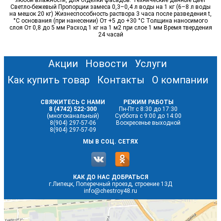
любой влажности, для отделки фасадов. Технические данные Цвет
Светло-бежевый Пропорции замеса 0,3–0,4 л воды на 1 кг (6–8 л воды
на мешок 20 кг) Жизнеспособность раствора 3 часа после разведения t,
°С основания (при нанесении) От +5 до +30 °С Толщина наносимого
слоя От 0,8 до 5 мм Расход 1 кг на 1 м2 при слое 1 мм Время твердения
24 часай
Акции
Новости
Услуги
Как купить товар
Контакты
О компании
СВЯЖИТЕСЬ С НАМИ
РЕЖИМ РАБОТЫ
8 (4742) 522-300
Пн-Пт с 8:30 до 17:30
(многоканальный)
Суббота с 9:00 до 14:00
8(904) 297-57-06
Воскресенье выходной
8(904) 297-57-09
МЫ В СОЦ. СЕТЯХ
КАК ДО НАС ДОБРАТЬСЯ
г.Липецк, Поперечный проезд, строение 13Д
info@chestroy48.ru