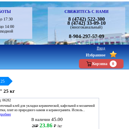
БОТЫ
СВЯЖИТЕСЬ С НАМИ
8 (4742) 522-300
о 17:30
8 (4742) 33-09-10
до 14:00
(многоканальный)
ыходной
8-904-297-57-09
Вход
Избранное
0
Корзина
 25
 25 кг
:
06282
точный клей для укладки керамической, кафельной и мозаичной
тки, плит из природного камня и керамогранита. Исполь...
дробнее
45.00
В наличии
23.86
26₽
₽
/кг