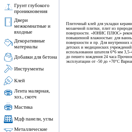
Грунт глубокого
проникновения
Двери
Плиточный клей для укладки керами
межкомнатные и
мозаичной плитки, плит из природн
входные
поверхности. «ЮНИС ПЛЮС» рекомен
повышенной влажностью: для ванных
Декоративные
поверхности и пр. Для внутренних 
материалы
детских и медицинских учреждений Х
использовании шпателя 6*6 мм 3,5-
Добавки для бетона
до пешего хождения 24 часа Прочнос
эксплуатации от -50 до +70°С Вариа
Инструменты
Клей
Лента малярная,
хоз., скотч
Мастика
Мдф панели, углы
Металлические