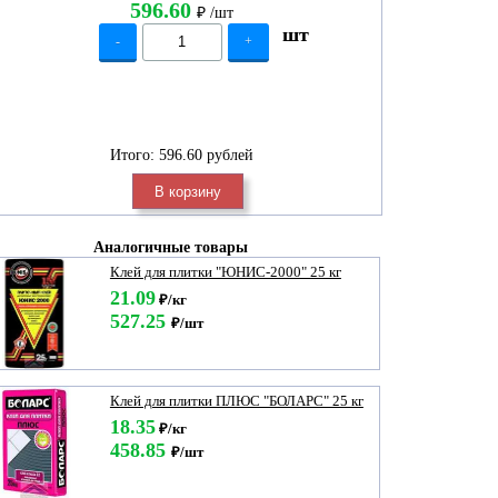
596.60
₽
/шт
шт
-
+
Итого:
596.60 рублей
В корзину
Аналогичные товары
Клей для плитки "ЮНИС-2000" 25 кг
21.09
₽/кг
527.25
₽/шт
Клей для плитки ПЛЮС "БОЛАРС" 25 кг
18.35
₽/кг
458.85
₽/шт