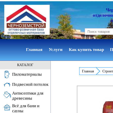
Че
отделочн
Главная
Услуги
Как купить товар
П
КАТАЛОГ
Главная
Строит
Пиломатериалы
Подвесной потолок
Антисептики для
древесины
Всё для бани и
сауны