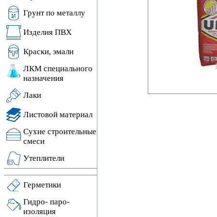
Грунт по металлу
Изделия ПВХ
Краски, эмали
ЛКМ специального
назначения
Лаки
Листовой материал
Сухие строительные
смеси
Утеплители
Герметики
Гидро- паро-
изоляция