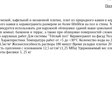
Посм
ческой, кафельной и мозаичной плитки, плит из природного камня и кер
ого камня и керамогранита размером не более 60x60см на пол и стены. 
дуется использовать для наружной облицовки зданий выше цокольной 
 комнат, балконов и террас, а также при облицовке поверхностей сложн
и наружных работ Для системы "Тёплый пол" Керамогранит на фасад Укл
арактеристики Температура работ от +5 до +30°С Количество воды на 25
4,5кг/м² Жизнеспособность раствора 180 минут Время укладки плитки 2
ть сцепления с основанием 12,5 кг/см² (1,25 МПа) Удерживаемый вес пл
нты фасовки 5; 25 кг