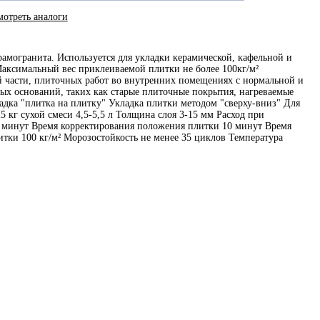
отреть аналоги
амогранита. Используется для укладки керамической, кафельной и
Максимальный вес приклеиваемой плитки не более 100кг/м²
части, плиточных работ во внутренних помещениях с нормальной и
ых оснований, таких как старые плиточные покрытия, нагреваемые
адка "плитка на плитку" Укладка плитки методом "сверху-вниз" Для
 кг сухой смеси 4,5-5,5 л Толщина слоя 3-15 мм Расход при
0 минут Время корректирования положения плитки 10 минут Время
итки 100 кг/м² Морозостойкость не менее 35 циклов Температура