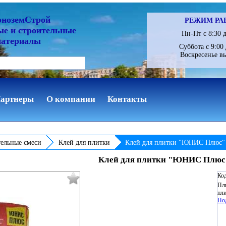
рноземСтрой
РЕЖИМ РА
ые и строительные
Пн-Пт с 8:30 д
материалы
Суббота с 9:00 
Воскресенье в
артнеры
О компании
Контакты
ельные смеси
Клей для плитки
Клей для плитки "ЮНИС Плюс"
Клей для плитки "ЮНИС Плюс"
Код
Пли
пли
По