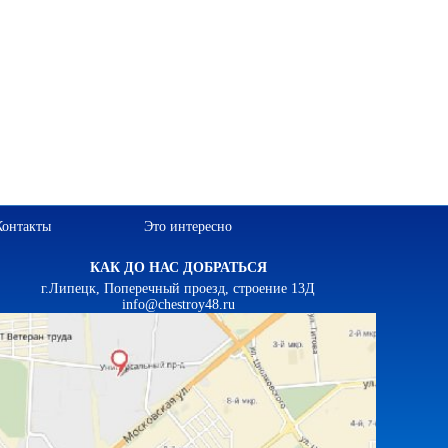
Контакты
Это интересно
КАК ДО НАС ДОБРАТЬСЯ
г.Липецк, Поперечный проезд, строение 13Д
info@chestroy48.ru