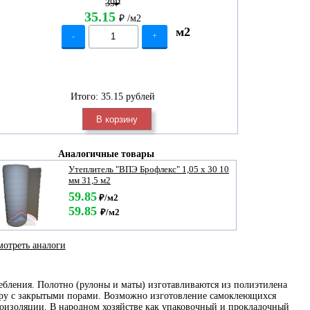
39₽
35.15
₽
/м2
м2
-
+
Итого:
35.15 рублей
В корзину
Аналогичные товары
Утеплитель "ВПЭ Брофлекс" 1,05 х 30 10
мм 31,5 м2
59.85
₽/м2
59.85
₽/м2
отреть аналоги
ебления. Полотно (рулоны и маты) изготавливаются из полиэтилена
уру с закрытыми порами. Возможно изготовление самоклеющихся
коизоляции. В народном хозяйстве как упаковочный и прокладочный