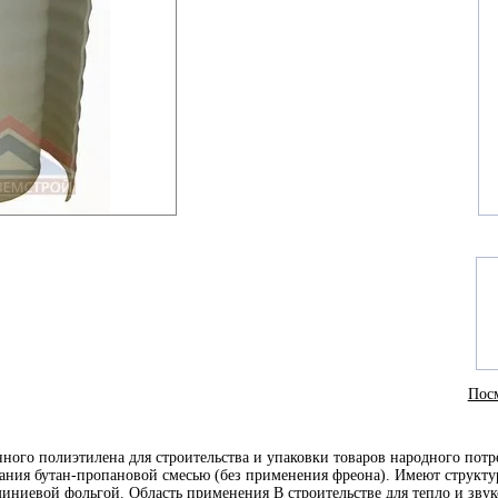
Посм
ного полиэтилена для строительства и упаковки товаров народного потр
ания бутан-пропановой смесью (без применения фреона). Имеют структ
ниевой фольгой. Область применения В строительстве для тепло и зву