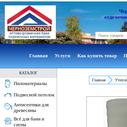
Че
отделочн
Главная
Услуги
Как купить товар
П
КАТАЛОГ
Главная
Утепл
Пиломатериалы
Подвесной потолок
Антисептики для
древесины
Всё для бани и
сауны