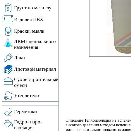
Грунт по металлу
Изделия ПВХ
Краски, эмали
ЛКМ специального
назначения
Лаки
Листовой материал
Сухие строительные
смеси
Утеплители
Герметики
Описание Теплоизоляция из вспенен
Гидро- паро-
высокого давления методом вспенив
изоляция
материалов и ламинированных алюми