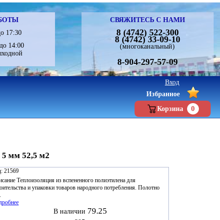
БОТЫ
СВЯЖИТЕСЬ С НАМИ
8 (4742) 522-300
о 17:30
8 (4742) 33-09-10
до 14:00
(многоканальный)
ыходной
8-904-297-57-09
Вход
Избранное
0
Корзина
 5 мм 52,5 м2
:
21569
сание Теплоизоляция из вспененного полиэтилена для
оительства и упаковки товаров народного потребления. Полотно
.
дробнее
79.25
В наличии