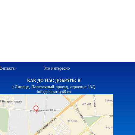
Контакты
Это интересно
КАК ДО НАС ДОБРАТЬСЯ
г.Липецк, Поперечный проезд, строение 13Д
info@chestroy48.ru