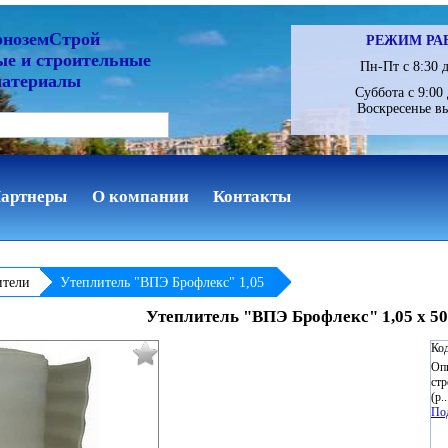
рноземСтрой
РЕЖИМ РА
ые и строительные
Пн-Пт с 8:30 д
материалы
Суббота с 9:00 
Воскресенье в
артнеры
О компании
Контакты
ители
Утеплитель "ВПЭ Брофлекс" 1,05
Утеплитель "ВПЭ Брофлекс" 1,05 х 50
Код
Опи
стр
(р..
По