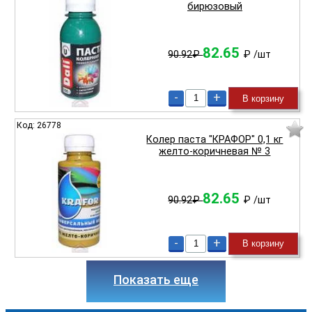
бирюзовый
82.65
90.92₽
₽
/шт
-
+
В корзину
Код: 26778
Колер паста "КРАФОР" 0,1 кг
желто-коричневая № 3
82.65
90.92₽
₽
/шт
-
+
В корзину
Показать еще