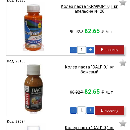
Код: 30290
Колер паста "КРАФОР" 0,1 кг
апельсин № 26
82.65
90.92₽
₽
/шт
-
+
В корзину
Код: 28160
Колер паста "DALI" 0,1 кг
бежевый
82.65
90.92₽
₽
/шт
-
+
В корзину
Код: 28634
Колер паста "DALI" 0,1 кг