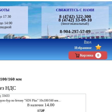
БОТЫ
СВЯЖИТЕСЬ С НАМИ
8 (4742) 522-300
о 17:30
8 (4742) 33-09-10
до 14:00
(многоканальный)
ыходной
8-904-297-57-09
Вход
Избранное
0
Корзина
х100/160 мм
без НДС
:
33433
рло-бур по бетону "SDS Plus" 10х100/160 мм...
14.00
В наличии
172₽