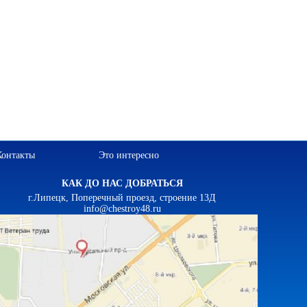
Контакты
Это интересно
КАК ДО НАС ДОБРАТЬСЯ
г.Липецк, Поперечный проезд, строение 13Д
info@chestroy48.ru