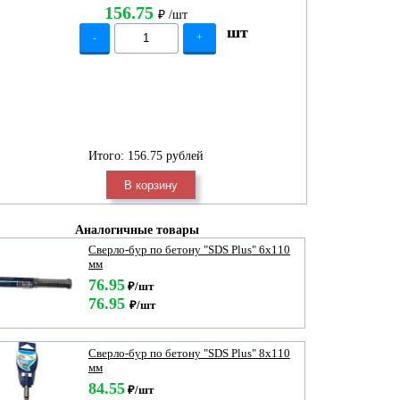
156.75
₽
/шт
шт
-
+
Итого:
156.75 рублей
В корзину
Аналогичные товары
Сверло-бур по бетону "SDS Plus" 6х110
мм
76.95
₽/шт
76.95
₽/шт
Сверло-бур по бетону "SDS Plus" 8х110
мм
84.55
₽/шт