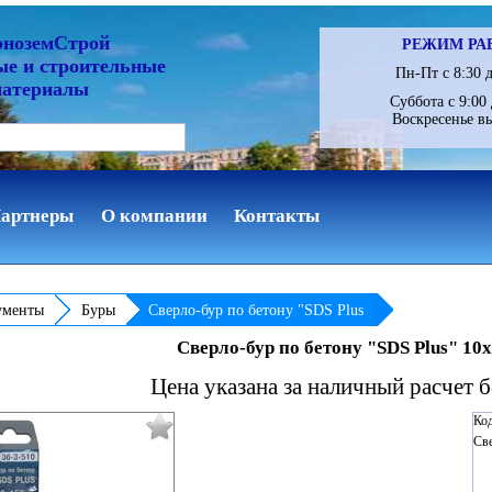
рноземСтрой
РЕЖИМ РА
ые и строительные
Пн-Пт с 8:30 д
материалы
Суббота с 9:00 
Воскресенье в
артнеры
О компании
Контакты
ументы
Буры
Сверло-бур по бетону "SDS Plus
Сверло-бур по бетону "SDS Plus" 10
Цена указана за наличный расчет 
Код
Све