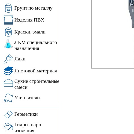
Грунт по металлу
Изделия ПВХ
Краски, эмали
ЛКМ специального
назначения
Лаки
Листовой материал
Сухие строительные
смеси
Утеплители
Герметики
Гидро- паро-
изоляция