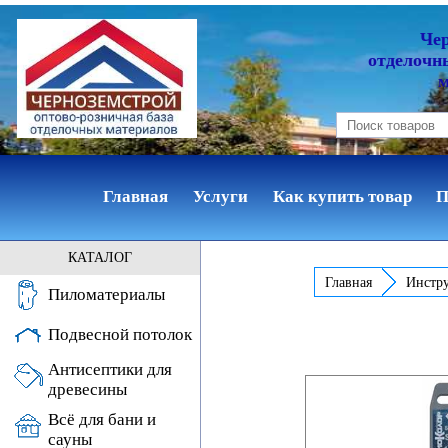
Че
отделочн
Главная
Услуги
Как купить товар
П
КАТАЛОГ
Главная
Инстр
Пиломатериалы
Подвесной потолок
Антисептики для
древесины
Всё для бани и
сауны