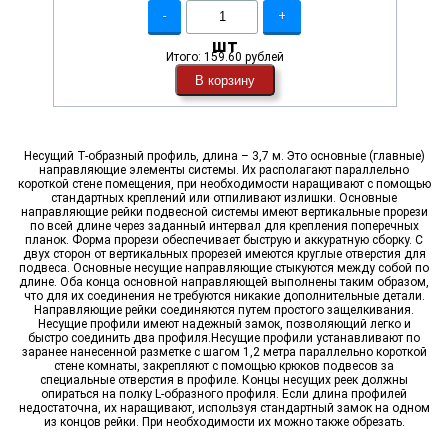
-
+
шт
Итого:
159.60 рублей
В корзину
Несущий Т-образный профиль, длина – 3,7 м. Это основные (главные)
направляющие элементы системы. Их располагают параллельно
короткой стене помещения, при необходимости наращивают с помощью
стандартных креплений или отпиливают излишки. Основные
направляющие рейки подвесной системы имеют вертикальные прорези
по всей длине через заданный интервал для крепления поперечных
планок. Форма прорези обеспечивает быструю и аккуратную сборку. С
двух сторон от вертикальных прорезей имеются круглые отверстия для
подвеса. Основные несущие направляющие стыкуются между собой по
длине. Оба конца основной направляющей выполнены таким образом,
что для их соединения не требуются никакие дополнительные детали.
Направляющие рейки соединяются путем простого защелкивания.
Несущие профили имеют надежный замок, позволяющий легко и
быстро соединить два профиля.Несущие профили устанавливают по
заранее нанесенной разметке с шагом 1,2 метра параллельно короткой
стене комнаты, закрепляют с помощью крюков подвесов за
специальные отверстия в профиле. Концы несущих реек должны
опираться на полку L-образного профиля. Если длина профилей
недостаточна, их наращивают, используя стандартный замок на одном
из концов рейки. При необходимости их можно также обрезать.