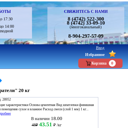
БОТЫ
СВЯЖИТЕСЬ С НАМИ
8 (4742) 522-300
о 17:30
8 (4742) 33-09-10
до 14:00
(многоканальный)
ыходной
8-904-297-57-09
Вход
Избранное
0
Корзина
атели" 20 кг
:
28952
щие характеристики Основа цементная Вид шпатлевки финишная
 помещения сухое и влажное Расход смеси (слой 1 мм) 1 кг...
дробнее
18.00
В наличии
43.51
48₽
₽
/кг