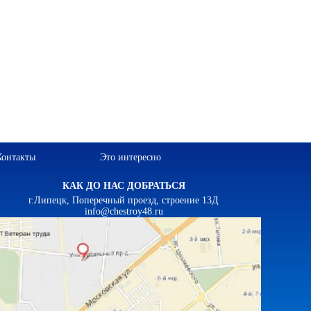
Контакты
Это интересно
КАК ДО НАС ДОБРАТЬСЯ
г.Липецк, Поперечный проезд, строение 13Д
info@chestroy48.ru