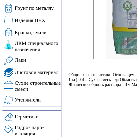
Грунт по металлу
Изделия ПВХ
Краски, эмали
ЛКМ специального
назначения
Лаки
Листовой материал
Общие характеристики Основа цемен
1 кг) 0.4 л Сухая смесь - да Област
Сухие строительные
Жизнеспособность раствора - 3 ч Ма
смеси
Утеплители
Герметики
Гидро- паро-
изоляция