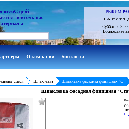
рноземСтрой
РЕЖИМ РА
ые и строительные
Пн-Пт с 8:30 д
материалы
Суббота с 9:00 
Воскресенье в
артнеры
О компании
Контакты
ельные смеси
Шпаклевка
Шпаклевка фасадная финишная "С
Шпаклевка фасадная финишная "Стар
Код
Об
Тип
По