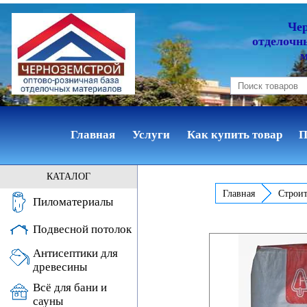
Че
отделочн
Главная
Услуги
Как купить товар
П
КАТАЛОГ
Главная
Строит
Пиломатериалы
Подвесной потолок
Антисептики для
древесины
Всё для бани и
сауны