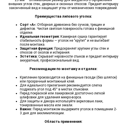
внешних углов стен, дверных и оконных откосов. Придает интерьеру
законченный вид и защищает углы от механических повреждений.
Преимущества липового уголка:
Сорт «А»:
Отборная древесина без сучков, трещин и
дефектов. Чистая светлая поверхность готова к финишной
отделке.
Идеальная геометрия:
Камерная сушка гарантирует
стабильность формы — уголок не "крутит" и не выгибает
после монтажа.
Защитная функция:
Предохраняет хрупкие углы стен и
откосов от сколов и истирания.
Эстетика:
Скрывает неровности стыков и придает интерьеру
аккуратный, профессиональный вид.
Рекомендации по монтажу и отделке:
Крепление производится на финишные гвозди (без шляпок)
или прозрачный монтажный клей.
Для идеального прилегания рекомендуется слегка
подрезать угол под 45° в местах стыковки.
Перед покраской или лакировкой достаточно легкой
шлифовки для удаления микро-ворса.
Для защиты и декора используйте акриловые лаки,
тонированные масла или эмали.
Важно:
Перед монтажом выдержите уголок в помещении 2-
3 дня для акклиматизации.
Область применения: