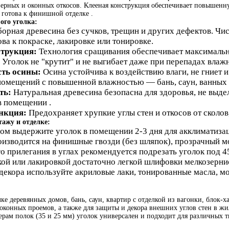
верных и оконных откосов. Клееная конструкция обеспечивает повышенну
 готова к финишной отделке .
ого уголка:
орная древесина без сучков, трещин и других дефектов. Чи
ова к покраске, лакировке или тонировке.
струкция:
Технология сращивания обеспечивает максимальн
Уголок не "крутит" и не выгибает даже при перепадах влажн
сть осины:
Осина устойчива к воздействию влаги, не гниет и
помещений с повышенной влажностью — бань, саун, ванных 
ть:
Натуральная древесина безопасна для здоровья, не выде
в помещении .
нкция:
Предохраняет хрупкие углы стен и откосов от сколов
ажу и отделке:
ом выдержите уголок в помещении 2-3 дня для акклиматиза
изводится на финишные гвозди (без шляпок), прозрачный м
о прилегания в углах рекомендуется подрезать уголок под 4
ой или лакировкой достаточно легкой шлифовки мелкозерни
декора используйте акриловые лаки, тонированные масла, м
ке деревянных домов, бань, саун, квартир с отделкой из вагонки, блок-х
оконных проемов, а также для защиты и декора внешних углов стен в жи
ерам полок (35 и 25 мм) уголок универсален и подходит для различных т