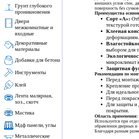
внешних углов стен, д
Грунт глубокого
поверхность без сучков
проникновения
Преимущества осинов
Сорт «А»:
Отб
Двери
текстурой гот
межкомнатные и
Клееная кон
входные
деформациям. 
Декоративные
Влагостойко
материалы
выбором для 
Экологичнос
Добавки для бетона
микроклимат 
Защитная фу
Инструменты
Рекомендации по монт
Перед монтаж
Клей
Крепление про
Для идеальног
Лента малярная,
Перед покраск
хоз., скотч
Для защиты и 
покрытия.
Мастика
Область применения:
Используется при отдел
Мдф панели, углы
обрамления дверных и 
Благодаря разным разм
Металлические