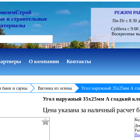
рноземСтрой
РЕЖИМ РА
ые и строительные
Пн-Пт с 8:30 д
материалы
Суббота с 9:00 
Воскресенье в
артнеры
О компании
Контакты
я бани и сауны
Вагонка из осины
Угол наружный 35х25мм А гл
Угол наружный 35х25мм А гладкий к
Цена указана за наличный расчет 
Код
Дек
Раз
По