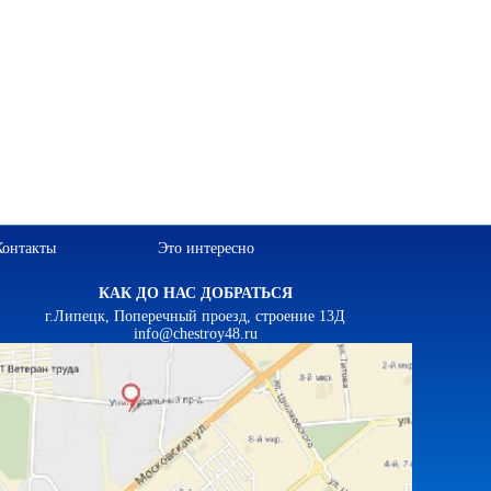
Контакты
Это интересно
КАК ДО НАС ДОБРАТЬСЯ
г.Липецк, Поперечный проезд, строение 13Д
info@chestroy48.ru