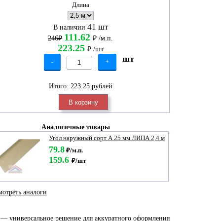
Длина
41 шт
В наличии
111.62
246₽
₽
/м.п.
223.25
₽
/шт
шт
-
+
Итого:
223.25 рублей
В корзину
Аналогичные товары
Угол наружный сорт А 25 мм ЛИПА
2,4 м
79.8
₽/м.п.
159.6
₽/шт
отреть аналоги
м — универсальное решение для аккуратного оформления