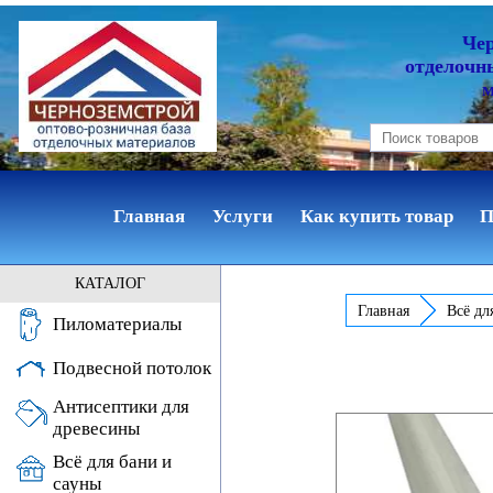
Че
отделочн
Главная
Услуги
Как купить товар
П
КАТАЛОГ
Главная
Всё дл
Пиломатериалы
Подвесной потолок
Антисептики для
древесины
Всё для бани и
сауны