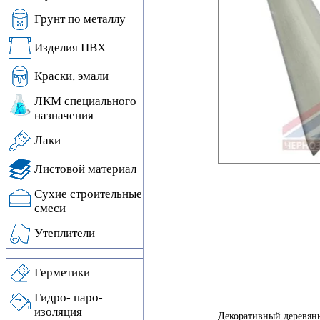
Грунт по металлу
Изделия ПВХ
Краски, эмали
ЛКМ специального
назначения
Лаки
Листовой материал
Сухие строительные
смеси
Утеплители
Герметики
Гидро- паро-
изоляция
Декоративный деревянн